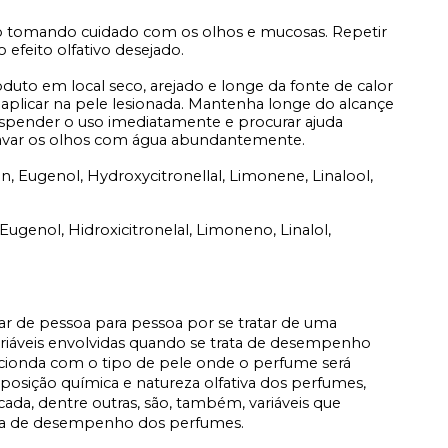
o tomando cuidado com os olhos e mucosas. Repetir
 efeito olfativo desejado.
duto em local seco, arejado e longe da fonte de calor
 aplicar na pele lesionada. Mantenha longe do alcançe
suspender o uso imediatamente e procurar ajuda
lavar os olhos com água abundantemente.
in, Eugenol, Hydroxycitronellal, Limonene, Linalool,
 Eugenol, Hidroxicitronelal, Limoneno, Linalol,
iar de pessoa para pessoa por se tratar de uma
ariáveis envolvidas quando se trata de desempenho
acionda com o tipo de pele onde o perfume será
osição química e natureza olfativa dos perfumes,
icada, dentre outras, são, também, variáveis que
ata de desempenho dos perfumes.