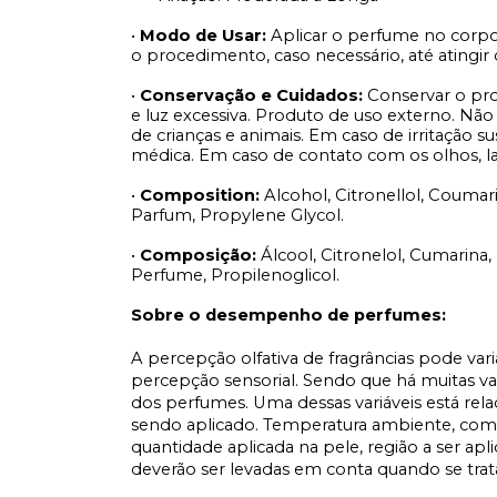
•
Modo de Usar:
Aplicar o perfume no corp
o procedimento, caso necessário, até atingir o
•
Conservação e Cuidados:
Conservar o pro
e luz excessiva. Produto de uso externo. Não
de crianças e animais. Em caso de irritação 
médica. Em caso de contato com os olhos, 
•
Composition:
Alcohol, Citronellol, Coumar
Parfum, Propylene Glycol.
•
Composição:
Álcool, Citronelol, Cumarina,
Perfume, Propilenoglicol.
Sobre o desempenho de perfumes:
A percepção olfativa de fragrâncias pode var
percepção sensorial. Sendo que há muitas v
dos perfumes. Uma dessas variáveis está rel
sendo aplicado. Temperatura ambiente, comp
quantidade aplicada na pele, região a ser apl
deverão ser levadas em conta quando se tr