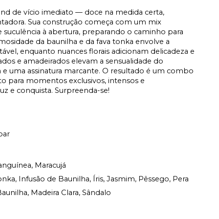
nd de vício imediato — doce na medida certa,
ntadora. Sua construção começa com um mix
e suculência à abertura, preparando o caminho para
mosidade da baunilha e da fava tonka envolve a
el, enquanto nuances florais adicionam delicadeza e
rados e amadeirados elevam a sensualidade do
a e uma assinatura marcante. O resultado é um combo
eito para momentos exclusivos, intensos e
duz e conquista. Surpreenda-se!
bar
anguínea, Maracujá
ka, Infusão de Baunilha, Íris, Jasmim, Pêssego, Pera
aunilha, Madeira Clara, Sândalo