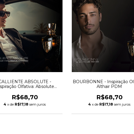
CALLIENTE ABSOLUTE -
BOURBONNE - Inspiração Olf
spiração Olfativa: Absolute
Althair PDM
phrodisiac - Initio Parfums
R$68,70
R$68,70
4
x de
R$17,18
sem juros
4
x de
R$17,18
sem juros