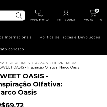
0
Atendimento
Minha conta
Meu carrinho
os Internacionais
Política de Trocas e Devoluções
tato conosco
cio
>
PERFUMES
>
AZZA NICHE PREMIUM
SWEET OASIS - Inspiração Olfativa: Narco Oasis
WEET OASIS -
nspiração Olfativa:
arco Oasis
R$69,72