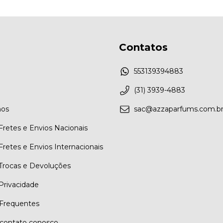
Contatos
553139394883
(31) 3939-4883
os
sac@azzaparfums.com.b
 Fretes e Envios Nacionais
 Fretes e Envios Internacionais
 Trocas e Devoluções
 Privacidade
Frequentes
contato conosco