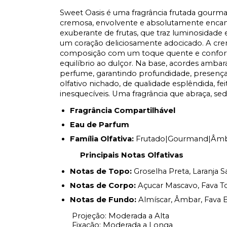
Sweet Oasis é uma fragrância frutada gourma
cremosa, envolvente e absolutamente enca
exuberante de frutas, que traz luminosidade 
um coração deliciosamente adocicado. A cre
composição com um toque quente e confortáv
equilíbrio ao dulçor. Na base, acordes amba
perfume, garantindo profundidade, presenç
olfativo nichado, de qualidade esplêndida, f
inesquecíveis. Uma fragrância que abraça, se
Fragrância Compartilhável
Eau de Parfum
Família Olfativa:
Frutado|Gourmand|Âm
Principais Notas Olfativas
Notas de Topo:
Groselha Preta, Laranja S
Notas de Corpo:
Açucar Mascavo, Fava Ton
Notas de Fundo:
Almíscar, Âmbar, Fava B
Projeção: Moderada a Alta
Fixação: Moderada a Longa