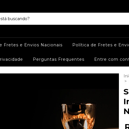
de Fretes e Envios Nacionais
Política de Fretes e Envi
Privacidade
Perguntas Frequentes
Entre com con
Iní
>
S
I
N