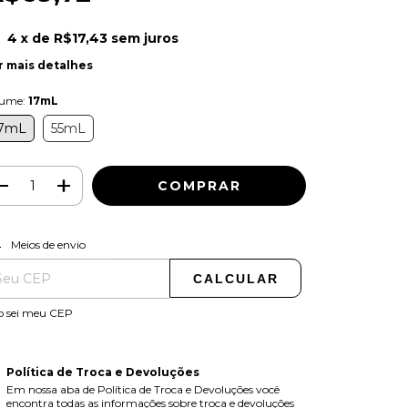
4
x de
R$17,43
sem juros
r mais detalhes
lume:
17mL
7mL
55mL
ALTERAR CEP
regas para o CEP:
Meios de envio
CALCULAR
o sei meu CEP
Política de Troca e Devoluções
Em nossa aba de Política de Troca e Devoluções você
encontra todas as informações sobre troca e devoluções