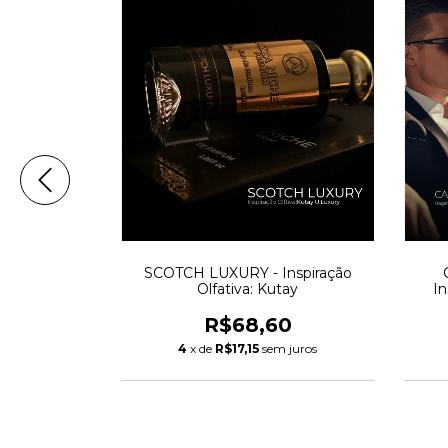
nspiração
SCOTCH LUXURY - Inspiração
f Fire
Olfativa: Kutay
In
A
9
R$68,60
 juros
4
x de
R$17,15
sem juros