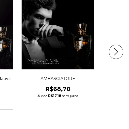
ativa:
AMBASCIATORE
ROYAL BO
Olfativa: 
R$68,70
4
x de
R$17,18
sem juros
4
x de