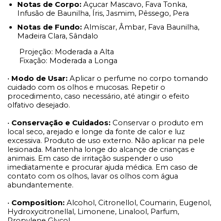
Notas de Corpo:
Açucar Mascavo, Fava Tonka,
Infusão de Baunilha, Íris, Jasmim, Pêssego, Pera
Notas de Fundo:
Almíscar, Âmbar, Fava Baunilha,
Madeira Clara, Sândalo
Projeção: Moderada a Alta
Fixação: Moderada a Longa
•
Modo de Usar:
Aplicar o perfume no corpo tomando
cuidado com os olhos e mucosas. Repetir o
procedimento, caso necessário, até atingir o efeito
olfativo desejado.
•
Conservação e Cuidados:
Conservar o produto em
local seco, arejado e longe da fonte de calor e luz
excessiva. Produto de uso externo. Não aplicar na pele
lesionada. Mantenha longe do alcançe de crianças e
animais. Em caso de irritação suspender o uso
imediatamente e procurar ajuda médica. Em caso de
contato com os olhos, lavar os olhos com água
abundantemente.
•
Composition:
Alcohol, Citronellol, Coumarin, Eugenol,
Hydroxycitronellal, Limonene, Linalool, Parfum,
Propylene Glycol.