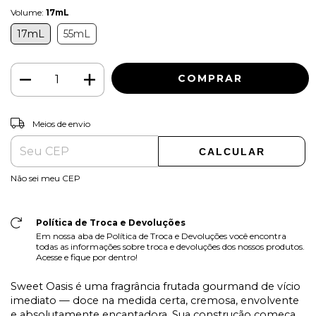
Volume:
17mL
17mL
55mL
ALTERAR CEP
Entregas para o CEP:
Meios de envio
CALCULAR
Não sei meu CEP
Política de Troca e Devoluções
Em nossa aba de Política de Troca e Devoluções você encontra
todas as informações sobre troca e devoluções dos nossos produtos.
Acesse e fique por dentro!
Sweet Oasis é uma fragrância frutada gourmand de vício
imediato — doce na medida certa, cremosa, envolvente
e absolutamente encantadora. Sua construção começa