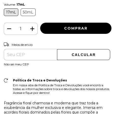
Volume:
17mL
17mL
50mL
ALTERAR CEP
Entregas para o CEP:
Meios de envio
CALCULAR
Não sei meu CEP
Política de Troca e Devoluções
Em nossa aba de Política de Troca e Devoluções você encontra
todas as informações sobre troca e devoluções dos nossos produtos.
Acesse e fique por dentro!
Fragrância floral charmosa e moderna que traz toda a
exuberância da mulher exclusiva e elegante. Imersa em
acordes florais dominados pelas flores que compõe a