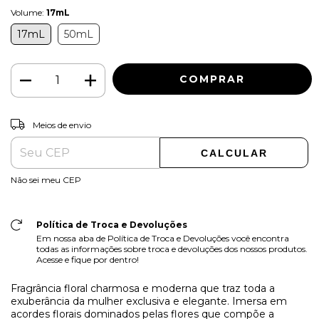
Volume:
17mL
17mL
50mL
ALTERAR CEP
Entregas para o CEP:
Meios de envio
CALCULAR
Não sei meu CEP
Política de Troca e Devoluções
Em nossa aba de Política de Troca e Devoluções você encontra
todas as informações sobre troca e devoluções dos nossos produtos.
Acesse e fique por dentro!
Fragrância floral charmosa e moderna que traz toda a
exuberância da mulher exclusiva e elegante. Imersa em
acordes florais dominados pelas flores que compõe a