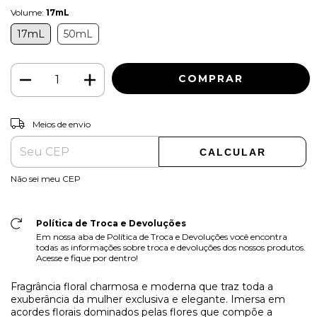
Volume:
17mL
17mL
50mL
ALTERAR CEP
Entregas para o CEP:
Meios de envio
CALCULAR
Não sei meu CEP
Política de Troca e Devoluções
Em nossa aba de Política de Troca e Devoluções você encontra
todas as informações sobre troca e devoluções dos nossos produtos.
Acesse e fique por dentro!
Fragrância floral charmosa e moderna que traz toda a
exuberância da mulher exclusiva e elegante. Imersa em
acordes florais dominados pelas flores que compõe a